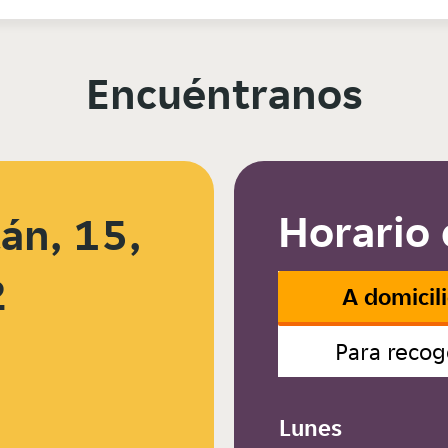
Encuéntranos
Horario 
án, 15,
2
A domicil
Para recog
Lunes